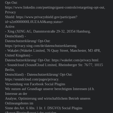
Opt-Out:
https://www.linkedin.com/psettings/guest-controls/retargeting-opt-out,
Privacy
Shield: https://www.privacyshield.gov/participant?
id=a2zt0000000L0UZAA0&amp;status=
Active.
- Xing (XING AG, Dammtorstraße 29-32, 20354 Hamburg,
Deutschland) -
Datenschutzerklärung/ Opt-Out:
https://privacy.xing.com/de/datenschutzerklaerung.
- Wakalet (Wakelet Limited, 76 Quay Street, Manchester, M3 4PR,
United Kingdom) -
Datenschutzerklärung/ Opt-Out: https://wakelet.com/privacy.html.
- Soundcloud (SoundCloud Limited, Rheinsberger Str. 76/77, 10115
Berlin,
Deutschland) - Datenschutzerklärung/ Opt-Out:
https://soundcloud.com/pages/privacy.
Verwendung von Facebook Social Plugins
Wir nutzen auf Grundlage unserer berechtigten Interessen (d.h.
Interesse an der
Analyse, Optimierung und wirtschaftlichem Betrieb unseres
Onlineangebotes im
Sinne des Art. 6 Abs. 1 lit. f. DSGVO) Social Plugins
(&quot;Plugins&quot;) des sozialen